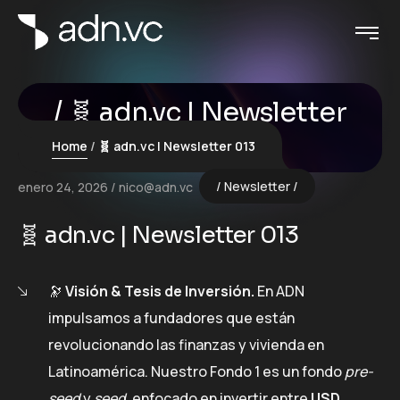
🧬 adn.vc | Newsletter
013
Home
🧬 adn.vc | Newsletter 013
Newsletter
enero 24, 2026
nico@adn.vc
🧬 adn.vc | Newsletter 013
🔭
Visión & Tesis de Inversión.
En ADN
impulsamos a fundadores que están
revolucionando las finanzas y vivienda en
Latinoamérica. Nuestro Fondo 1 es un fondo
pre-
seed
y
seed
, enfocado en invertir entre
USD