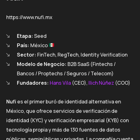
https://www.nufi.mx
Etapa:
Seed
País:
México
Sector:
FinTech, RegTech, Identity Verification
Modelo de Negocio:
B2B SaaS (Fintechs /
Bancos / Proptechs / Seguros / Telecom)
Fundadores:
Hans Vila
(CEO),
Ilich Núñez
(COO)
Nufi
es el primer buró de identidad alternativa en
México, que ofrece servicios de verificación de
identidad (KYC) y verificación empresarial (KYB) con
tecnología propia y más de 130 fuentes de datos
públicas, semipúblicas y privadas. La compañía cuenta