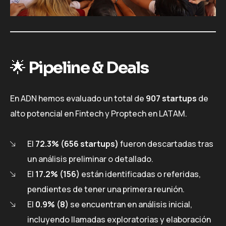
🌟
Pipeline & Deals
En ADN hemos evaluado un total de
907 startups
de
alto potencial en Fintech y Proptech en LATAM.
El
72.3% (656 startups)
fueron descartadas tras
un análisis preliminar o detallado.
El
17.2% (156)
están identificadas o referidas,
pendientes de tener una primera reunión.
El
0.9% (8)
se encuentran en análisis inicial,
incluyendo llamadas exploratorias y elaboración