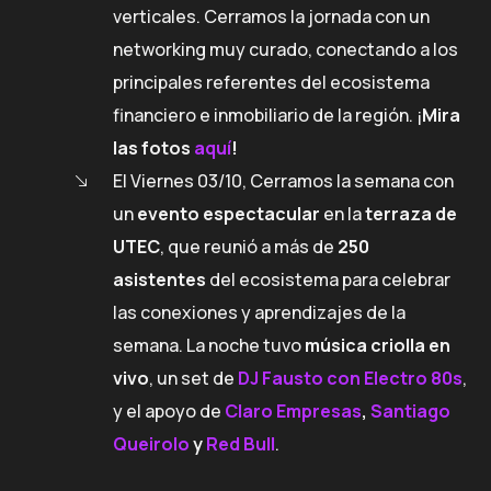
verticales. Cerramos la jornada con un
networking muy curado, conectando a los
principales referentes del ecosistema
financiero e inmobiliario de la región. ¡
Mira
las fotos
aquí
!
El Viernes 03/10, Cerramos la semana con
un
evento espectacular
en la
terraza de
UTEC
, que reunió a más de
250
asistentes
del ecosistema para celebrar
las conexiones y aprendizajes de la
semana. La noche tuvo
música criolla en
vivo
, un set de
DJ Fausto con Electro 80s
,
y el apoyo de
Claro Empresas
,
Santiago
Queirolo
y
Red Bull
.