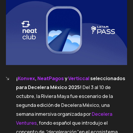
¡
Konvex
,
NeatPagos
y
Verticcal
seleccionados
para Decelera México 2025!
Del 3 al 10 de
octubre, la Riviera Maya fue escenario de la
segunda edición de Decelera México, una
semana inmersiva organizada por
Decelera
Ventures
, fondo español que introdujo el
concepto de
“deceleración”
en el ecosistema