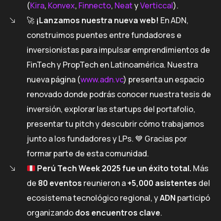
(
Kira
,
Konvex
,
Finnecto
,
Neat
y
Verticcal
).
🚀
¡Lanzamos nuestra nueva web!
En ADN,
construimos puentes entre fundadores e
inversionistas para impulsar emprendimientos de
FinTech y PropTech en Latinoamérica. Nuestra
nueva página (
www.adn.vc
) presenta un espacio
renovado donde podrás conocer nuestra tesis de
inversión, explorar las startups del portafolio,
presentar tu pitch y descubrir cómo trabajamos
junto a los fundadores y LPs. 💙 Gracias por
formar parte de esta comunidad.
Perú Tech Week 2025 fue un éxito total.
Más
de
80 eventos
reunieron a
+5,000 asistentes
del
ecosistema tecnológico regional, y
ADN
participó
organizando
dos encuentros clave
.