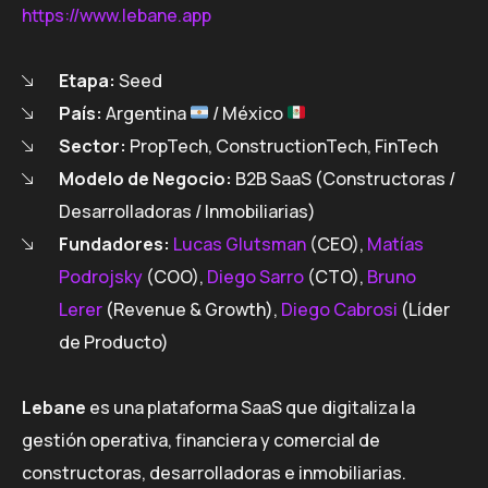
https://www.lebane.app
Etapa:
Seed
País:
Argentina
/ México
Sector:
PropTech, ConstructionTech, FinTech
Modelo de Negocio:
B2B SaaS (Constructoras /
Desarrolladoras / Inmobiliarias)
Fundadores:
Lucas Glutsman
(CEO),
Matías
Podrojsky
(COO),
Diego Sarro
(CTO),
Bruno
Lerer
(Revenue & Growth),
Diego Cabrosi
(Líder
de Producto)
Lebane
es una plataforma SaaS que digitaliza la
gestión operativa, financiera y comercial de
constructoras, desarrolladoras e inmobiliarias.