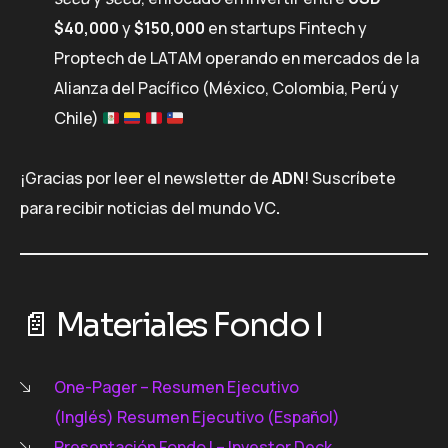
$40,000
y
$150,000
en startups Fintech y
Proptech de LATAM operando en mercados de la
Alianza del Pacífico (México, Colombia, Perú y
Chile)
¡Gracias por leer el newsletter de
ADN
! Suscríbete
para recibir noticias del mundo VC
.
📄 Materiales Fondo I
One-Pager – Resumen Ejecutivo
(Inglés)
Resumen Ejecutivo (Español)
Presentación Fondo I – Investor Deck