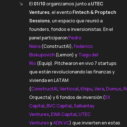
El
01/10
organizamos junto a
UTEC
Ventures
, el evento
Fintech & Proptech
Sessions
, un espacio que reunió a
founders, fondos e inversionistas. En el
panel participaron
Pedro
Neira
(ConstructAI),
Federico
Biskupovich
(Lemon) y
Tiago del
Río
(Equip). Pitchearon en vivo 7 startups
que están revolucionando las finanzas y
vivienda en LATAM
(
ConstructAI
,
Verticcal
,
Khipu
,
Vera
,
Domus
,
R
Orquezta) y 6 fondos de inversión (
5X
Capital
,
BVC Capital
,
Salkantay
Ventures
,
EWA Capital
,
UTEC
Ventures
y
ADN.VC
) que invierten en estas