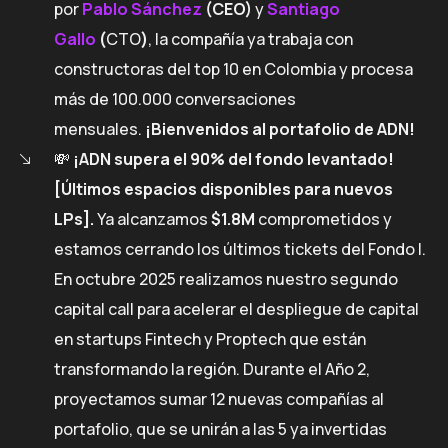
por
Pablo Sánchez
(CEO)
y
Santiago
Gallo
(
CTO
)
, la compañía ya trabaja con
constructoras del top 10 en Colombia y procesa
más de 100.000 conversaciones
mensuales.
¡Bienvenidos al portafolio de ADN!
💸
¡ADN supera el 90% del fondo levantado!
[Últimos espacios disponibles para nuevos
LPs].
Ya alcanzamos
$1.8M
comprometidos y
estamos cerrando los últimos tickets del Fondo I.
En octubre 2025 realizamos nuestro segundo
capital call para acelerar el despliegue de capital
en startups Fintech y Proptech que están
transformando la región. Durante el Año 2,
proyectamos sumar 12 nuevas compañías al
portafolio, que se unirán a las 5 ya invertidas