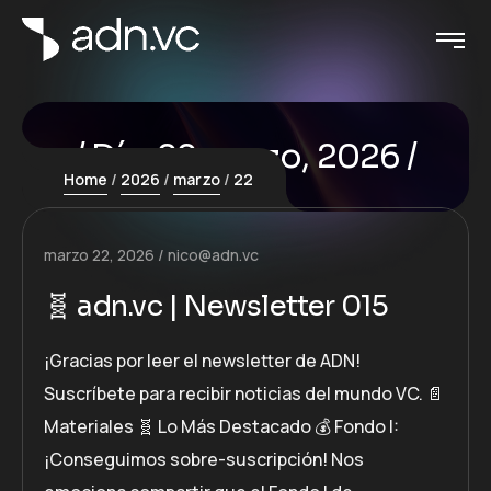
Día:
22 marzo, 2026
Home
2026
marzo
22
marzo 22, 2026
nico@adn.vc
🧬 adn.vc | Newsletter 015
¡Gracias por leer el newsletter de ADN!
Suscríbete para recibir noticias del mundo VC. 📄
Materiales 🧬 Lo Más Destacado 💰 Fondo I:
¡Conseguimos sobre-suscripción! Nos