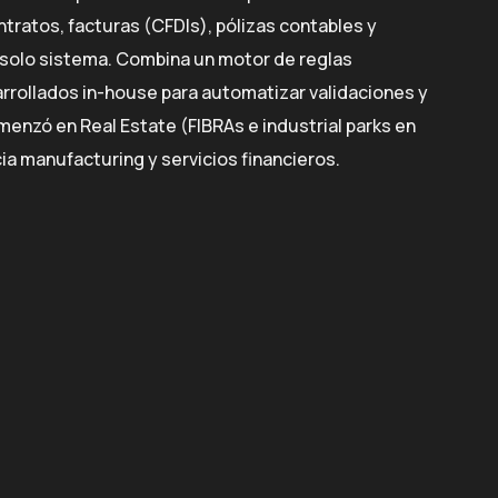
ntratos, facturas (CFDIs), pólizas contables y
solo sistema. Combina un motor de reglas
rrollados in-house para automatizar validaciones y
enzó en Real Estate (FIBRAs e industrial parks en
a manufacturing y servicios financieros.