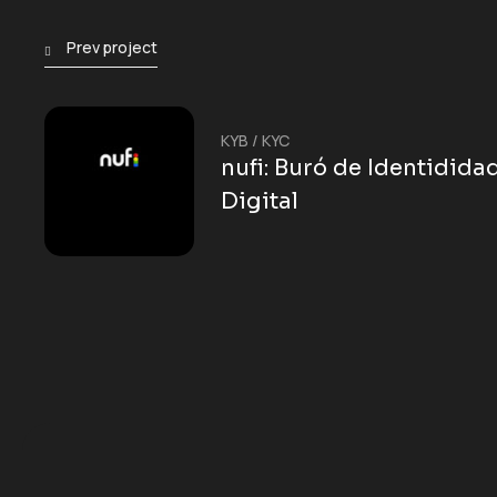
Prev project
KYB
/
KYC
nufi: Buró de Identidida
Digital