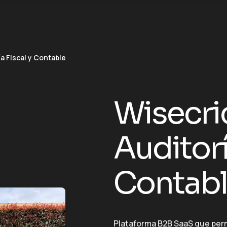
a Fiscal y Contable
Wisecri
Auditorí
Contab
Plataforma B2B SaaS que perm